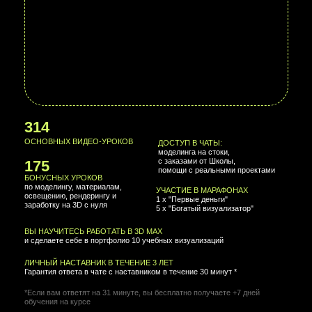
15.000 РУБ
БЕСПЛАТНО
219
ОСНОВНЫХ ВИДЕО-УРОКОВ
ДОСТУП В ЧАТЫ:
моделинга на стоки,
с заказами от Школы,
175
помощи с реальными проектами
БОНУСНЫХ УРОКОВ
по моделингу, материалам,
УЧАСТИЕ В МАРАФОНАХ
освещению, рендерингу и
1 х "Первые деньги"
заработку на 3D с нуля
3 х "Богатый визуализатор"
ВЫ НАУЧИТЕСЬ РАБОТАТЬ В 3D MAX
и сделаете себе в портфолио 5 учебных визуализаций
ЛИЧНЫЙ НАСТАВНИК В ТЕЧЕНИЕ 2 ЛЕТ
Гарантия ответа в чате с наставником в течение 30 минут *
*Если вам ответят на 31 минуте, вы бесплатно получаете +7 дней
обучения на курсе
11 667
ГАРАНТИЯ ВОЗВРАТА
+
30 ДНЕЙ
+
8 112
Максимальная рассрочка на 27 месяцев
Возможность заморозки обучения на 30 дней
Сертификат школы в электронном виде