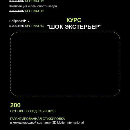
00 : 00 : 00 : 00
ИП Кондрашина Алла Александровна
Юридический адрес:
ИНН: 781429539539
197082, Россия, г. Санкт-Петербург,
ОГРН: 325784700214610
ул. Туристская, д. 30
Политика обработки персональных данных
Согласие на обработку персональных данных
Согласие на получение информационной и рекламной рассылки
Согласие на обработку файлов cookie
Публичная оферта
Дополнительная общеобразовательная программа
Лицензия на осуществление образовательной деятельности