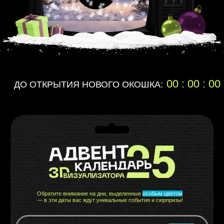
КУРС
"УНИВЕРСИТЕТ 3D"
314
ОСНОВНЫХ ВИДЕО-УРОКОВ
ДОСТУП В ЧАТЫ:
моделинга на стоки,
с заказами от Школы,
175
помощи с реальными проектами
БОНУСНЫХ УРОКОВ
по моделингу, материалам,
УЧАСТИЕ В МАРАФОНАХ
освещению, рендерингу и
1 х "Первые деньги"
заработку на 3D с нуля
5 х "Богатый визуализатор"
ВЫ НАУЧИТЕСЬ РАБОТАТЬ В 3D MAX
и сделаете себе в портфолио 10 учебных визуализаций