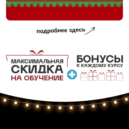
практикой в 3D Max, полезные pdf-файлы,
видео-уроки, которые помогут вам на пути
к профессии визуализатора.
Чтобы ничего не упустить, не забывайте
заходить на эту страницу каждый день и
сохранять материалы.